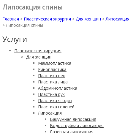
Липосакция спины
Главная
>
Пластическая хирургия
>
Для женщин
>
Липосакция
>
Липосакция спины
Услуги
Пластическая хирургия
Для женщин
Маммопластика
Ринопластика
Пластика век
Пластика лица
Абдоминопластика
Пластика рук
Пластика ягодиц
Пластика голеней
Липосакция
Вакуумная липосакция
Водоструйная липосакция
Лазерная липосакция