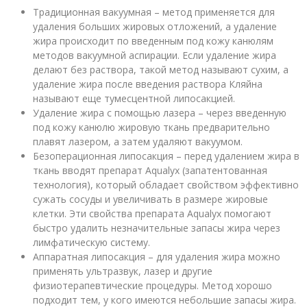
Традиционная вакуумная – метод применяется для
удаления больших жировых отложений, а удаление
жира происходит по введенным под кожу канюлям
методов вакуумной аспирации. Если удаление жира
делают без раствора, такой метод называют сухим, а
удаление жира после введения раствора Кляйна
называют еще тумесцентной липосакцией.
Удаление жира с помощью лазера – через введенную
под кожу канюлю жировую ткань предварительно
плавят лазером, а затем удаляют вакуумом.
Безоперационная
липосакция
– перед удалением жира в
ткань вводят препарат Aqualyx (запатентованная
технология), который обладает свойством эффективно
сужать сосуды и увеличивать в размере жировые
клетки. Эти свойства препарата Aqualyx помогают
быстро удалить незначительные запасы жира через
лимфатическую систему.
Аппаратная
липосакция
– для удаления жира можно
применять ультразвук,
лазер
и другие
физиотерапевтические процедуры. Метод хорошо
подходит тем, у кого имеются небольшие запасы жира.