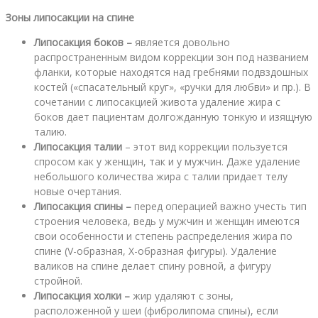
Зоны липосакции на спине
Липосакция
боков –
является довольно
распространенным видом коррекции зон под названием
фланки, которые находятся над гребнями подвздошных
костей («спасательный круг», «ручки для любви» и пр.). В
сочетании с липосакцией живота удаление жира с
боков дает пациентам долгожданную тонкую и изящную
талию.
Липосакция
талии
– этот вид коррекции пользуется
спросом как у женщин, так и у мужчин. Даже удаление
небольшого количества жира с талии придает телу
новые очертания.
Липосакция
спины –
перед операцией важно учесть тип
строения человека, ведь у мужчин и женщин имеются
свои особенности и степень распределения жира по
спине (V-образная, Х-образная фигуры). Удаление
валиков на спине делает спину ровной, а фигуру
стройной.
Липосакция
холки –
жир удаляют с зоны,
расположенной у шеи (фибролипома спины), если