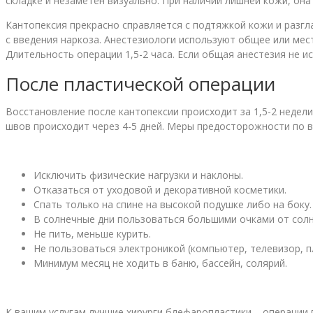
складке и незаметен визуально. При наличии лишней кожи, она 
Кантопексия
прекрасно справляется с подтяжкой кожи и разгл
с введения наркоза. Анестезиологи используют общее или ме
Длительность операции 1,5-2 часа. Если общая
анестезия
не ис
После пластической операции
Восстановление после кантопексии происходит за 1,5-2 недели
швов происходит через 4-5 дней. Меры предосторожности по 
Исключить физические нагрузки и наклоны.
Отказаться от уходовой и декоративной косметики.
Спать только на спине на высокой подушке либо на боку.
В солнечные дни пользоваться большими очками от солн
Не пить, меньше курить.
Не пользоваться электроникой (компьютер, телевизор, пл
Минимум месяц не ходить в баню, бассейн, солярий.
К вашим услугам лучшие хирурги блефаропластики – операции