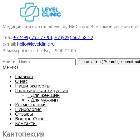
Медицинский портал «Level by ElleClinic». Все самое интересное
тел.:
+7 (499) 755-77-94
,
+7 (929) 667-58-22
e-mail:
hello@levelclinic.ru
Режим работы: Пн-Вс, с 9:00-21:00
Найти:
МЕНЮ
Главная
О нас
Наши эксперты
Пластическая хирургия
-
Для женщин
-
Для мужчин
Косметология
Психология
Отзывы
Вопрос-Ответ
Контакты
Кантопексия