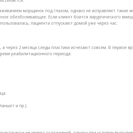
иссекается.
аживанием морщинок под глазом, однако не исправляет такие м
стное обезболивающее. Если клиент боится хирургического вмеш
пользовалась, пациента отпускают домой уже через час.
, а через 2 месяца следы пластики исчезают совсем. В первое 
время реабилитационного периода:
ца.
аншет и пр.).
 практически не имеют осложнений, однако при условии выполн