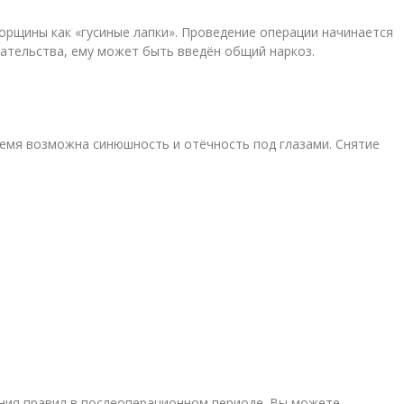
орщины как «гусиные лапки». Проведение операции начинается
ательства, ему может быть введён общий наркоз.
время возможна синюшность и отёчность под глазами. Снятие
ения правил в послеоперационном периоде. Вы можете