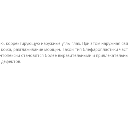
цию, корректирующую наружные углы глаз. При этом наружная св
ая кожа, разглаживание морщин. Такой тип блефаропластики час
кантопексии становятся более выразительными и привлекательн
 дефектов.