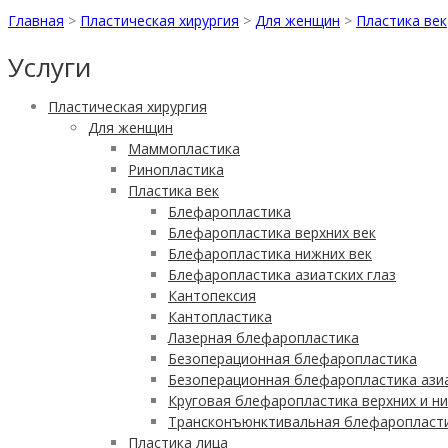
Главная
>
Пластическая хирургия
>
Для женщин
>
Пластика век
Услуги
Пластическая хирургия
Для женщин
Маммопластика
Ринопластика
Пластика век
Блефаропластика
Блефаропластика верхних век
Блефаропластика нижних век
Блефаропластика азиатских глаз
Кантопексия
Кантопластика
Лазерная блефаропластика
Безоперационная блефаропластика
Безоперационная блефаропластика азиа
Круговая блефаропластика верхних и н
Трансконъюнктивальная блефаропласт
Пластика лица