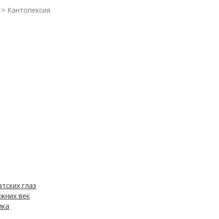
>
Кантопексия
тских глаз
ижних век
ика